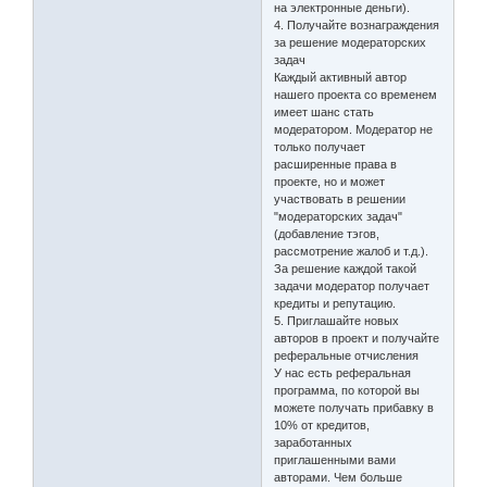
на электронные деньги).
4. Получайте вознаграждения
за решение модераторских
задач
Каждый активный автор
нашего проекта со временем
имеет шанс стать
модератором. Модератор не
только получает
расширенные права в
проекте, но и может
участвовать в решении
"модераторских задач"
(добавление тэгов,
рассмотрение жалоб и т.д.).
За решение каждой такой
задачи модератор получает
кредиты и репутацию.
5. Приглашайте новых
авторов в проект и получайте
реферальные отчисления
У нас есть реферальная
программа, по которой вы
можете получать прибавку в
10% от кредитов,
заработанных
приглашенными вами
авторами. Чем больше