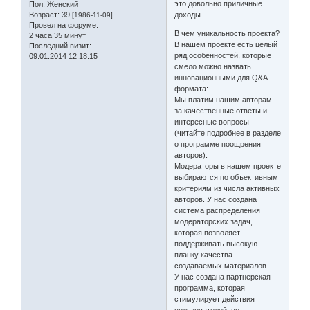
это довольно приличные
Пол:
Женский
Возраст:
39
доходы.
[1986-11-09]
Провел на форуме:
В чем уникальность проекта?
2 часа 35 минут
В нашем проекте есть целый
Последний визит:
ряд особенностей, которые
09.01.2014 12:18:15
смело можно назвать
инновационными для Q&A
формата:
Мы платим нашим авторам
за качественные ответы и
интересные вопросы
(читайте подробнее в разделе
о программе поощрения
авторов).
Модераторы в нашем проекте
выбираются по объективным
критериям из числа активных
авторов. У нас создана
система распределения
модераторских задач,
которая позволяет
поддерживать высокую
планку качества
создаваемых материалов.
У нас создана партнерская
программа, которая
стимулирует действия