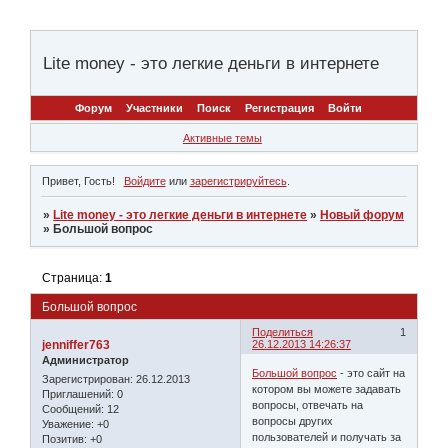
Lite money - это легкие деньги в интернете
Форум
Участники
Поиск
Регистрация
Войти
Активные темы
Привет, Гость!
Войдите
или
зарегистрируйтесь
.
»
Lite money - это легкие деньги в интернете
»
Новый форум
»
Большой вопрос
Страница:
1
Большой вопрос
Поделиться
1
jenniffer763
26.12.2013 14:26:37
Администратор
Большой вопрос
- это сайт на
Зарегистрирован
: 26.12.2013
котором вы можете задавать
Приглашений:
0
вопросы, отвечать на
Сообщений:
12
вопросы других
Уважение:
+0
пользователей и получать за
Позитив:
+0