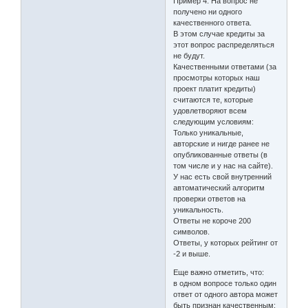
Пример 4. На вопрос не
получено ни одного
качественного ответа.
В этом случае кредиты за
этот вопрос распределяться
не будут.
Качественными ответами (за
просмотры которых наш
проект платит кредиты)
считаются те, которые
удовлетворяют всем
следующим условиям:
Только уникальные,
авторские и нигде ранее не
опубликованные ответы (в
том числе и у нас на сайте).
У нас есть свой внутренний
автоматический алгоритм
проверки ответов на
уникальность.
Ответы не короче 200
символов.
Ответы, у которых рейтинг от
-2 и выше.
Еще важно отметить, что:
в одном вопросе только один
ответ от одного автора может
быть признан качественным;