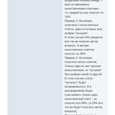
разделены поровну между 7-
мью оставшимися
качественными ответами -
т.е. каждый из них получит по
10%.
Пример 2. На вопрос
получено 2 качественных
ответа, один из которых был
выбран "лучшим".
В этом случае 10% кредитов
все так же получит автор
вопроса. А авторы
качественных ответов
получат по 45%.
Пример 3. На вопрос
получено много ответов.
Только один из них признан
качественным, но "лучшим"
был выбран какой-то другой.
В этом случае статус
"лучшего" будет
игнорироваться. И в
распределении будет
участвовать только один
качественный ответ - он
получит все 90%, (а 10% все
так же будет получать автор
вопроса).