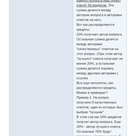
каждого вопроса наш проект
платит 30 кредитов.
Эта
сумма делится между
автором вопроса и авторами
ответов на него.
Вот как распределяются
кредиты:
10% получает автор вопроса.
Остальная сумма делится
между авторами
"качественных" ответов на
этот вопрос. (При этом автор
"лучшего" ответа получает не
менее 20%, а остальная
сумма делится поровну
между другими авторами.)
ссылка
Все еще непонятно, как
распределяются кредиты.
Можно в примерах?
Пример 1. На вопрос
получено 8 качественных
ответов, один из которых был
выбран "лучшим".
В этом случае 10% кредитов
получит автор вопроса. Еще
20% - автор лучшего ответа.
Остальные 70% будут